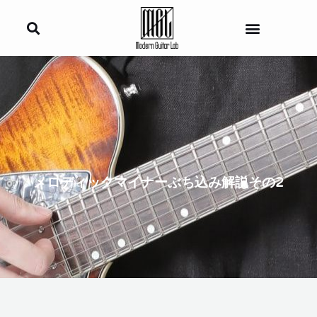
内
容
を
ス
キ
ッ
プ
メロディックマイナーぶち込み解説その2