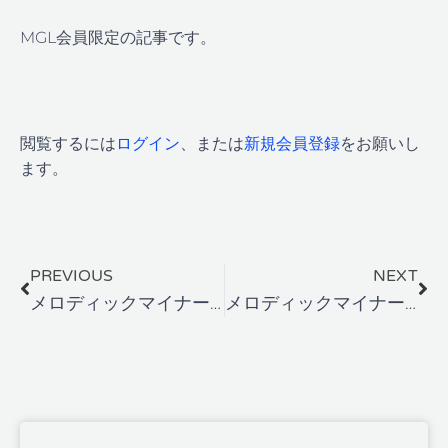
MGL会員限定の記事です。
閲覧するには
ログイン
、または
新規会員登録
をお願いし
ます。
Prev
Ne
PREVIOUS
NEXT
メロディックマイナーぶち込み解説その1
メロディックマイナーぶち込み解説その1