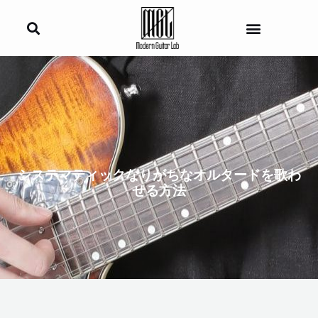
内
容
を
ス
キ
ッ
プ
システマティックなりがちなオルタードを歌わ
せる方法