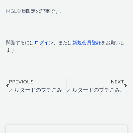
MGL会員限定の記事です。
閲覧するには
ログイン
、または
新規会員登録
をお願いし
ます。
Prev
Ne
PREVIOUS
NEXT
オルタードのブチこみかたについて
オルタードのブチこみかたについて