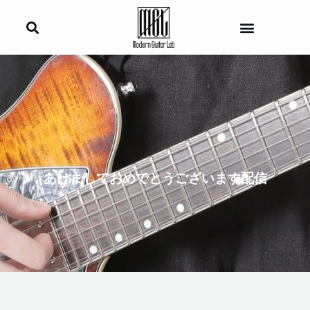
内
容
を
ス
キ
ッ
プ
あけましておめでとうございます配信