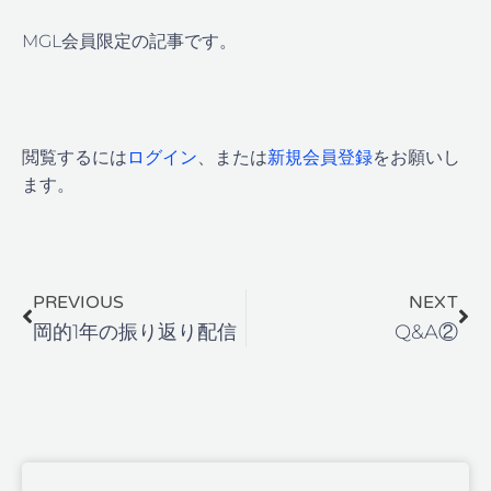
MGL会員限定の記事です。
閲覧するには
ログイン
、または
新規会員登録
をお願いし
ます。
Prev
Ne
PREVIOUS
NEXT
岡的1年の振り返り配信
Q&A②