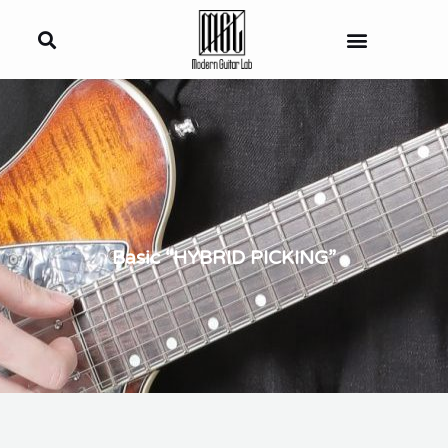
内
容
を
ス
キ
ッ
プ
Basic “HYBRID PICKING”