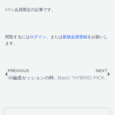
MGL会員限定の記事です。
閲覧するには
ログイン
、または
新規会員登録
をお願いし
ます。
Prev
Ne
PREVIOUS
NEXT
小編成セッションの時にできた方が良い最低限のテクニック1
Basic “HYBRID PICKING”2